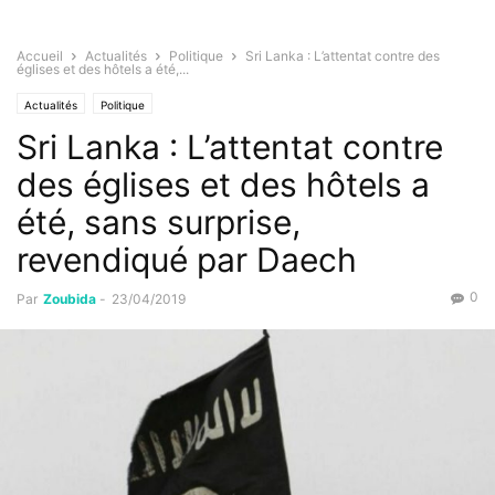
Accueil
Actualités
Politique
Sri Lanka : L’attentat contre des
églises et des hôtels a été,...
Actualités
Politique
Sri Lanka : L’attentat contre
des églises et des hôtels a
été, sans surprise,
revendiqué par Daech
0
Par
Zoubida
-
23/04/2019