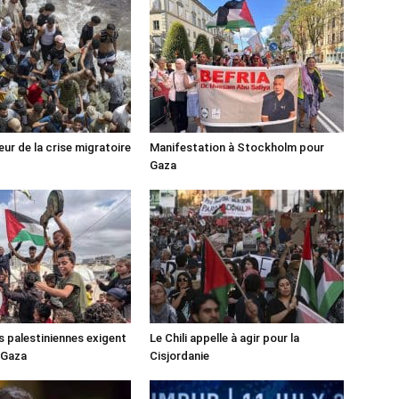
ur de la crise migratoire
Manifestation à Stockholm pour
Gaza
s palestiniennes exigent
Le Chili appelle à agir pour la
 Gaza
Cisjordanie