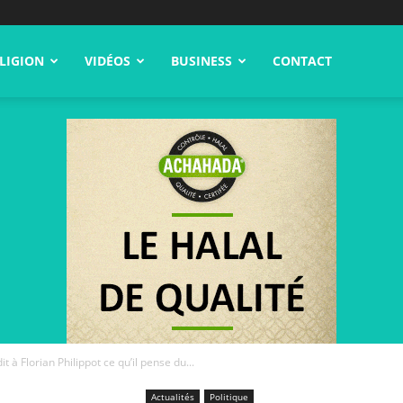
LIGION
VIDÉOS
BUSINESS
CONTACT
t à Florian Philippot ce qu’il pense du...
Actualités
Politique