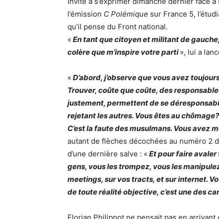
Invité à s’exprimer dimanche dernier face à 
l’émission
C Polémique
sur France 5, l’étudi
qu’il pense du Front national.
«
En tant que citoyen et militant de gauche,
colère que m’inspire votre parti
», lui a la
«
D’abord, j’observe que vous avez toujour
Trouver, coûte que coûte, des responsable
justement, permettent de se déresponsabili
rejetant les autres. Vous êtes au chômage?
C’est la faute des musulmans. Vous avez moi
autant de flèches décochées au numéro 2 du 
d’une dernière salve : «
Et pour faire avale
gens, vous les trompez, vous les manipulez
meetings, sur vos tracts, et sur internet. V
de toute réalité objective, c’est une des c
Florian Philippot ne pensait pas en arrivant ce