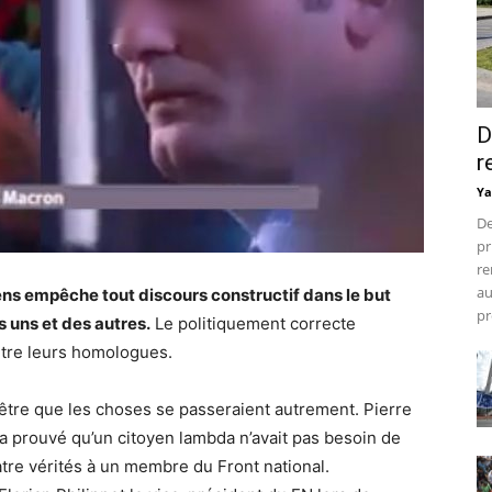
D
r
Ya
De
pr
re
au
iens empêche tout discours constructif dans le but
pr
s uns et des autres.
Le politiquement correcte
ontre leurs homologues.
-être que les choses se passeraient autrement. Pierre
a prouvé qu’un citoyen lambda n’avait pas besoin de
tre vérités à un membre du Front national.