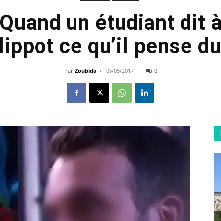
 Quand un étudiant dit à
lippot ce qu’il pense d
Par
Zoubida
-
06/05/2017
0