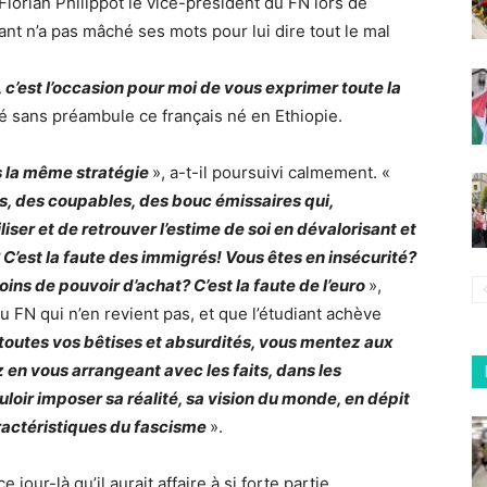
Florian Philippot le vice-président du FN lors de
ant n’a pas mâché ses mots pour lui dire tout le mal
 c’est l’occasion pour moi de vous exprimer toute la
ncé sans préambule ce français né en Ethiopie.
s la même stratégie
», a-t-il poursuivi calmement. «
s, des coupables, des bouc émissaires qui,
ser et de retrouver l’estime de soi en dévalorisant et
 C’est la faute des immigrés! Vous êtes en insécurité?
ns de pouvoir d’achat? C’est la faute de l’euro
»,
FN qui n’en revient pas, et que l’étudiant achève
r toutes vos bêtises et absurdités, vous mentez aux
 en vous arrangeant avec les faits, dans les
ouloir imposer sa réalité, sa vision du monde, en dépit
aractéristiques du fascisme
».
 jour-là qu’il aurait affaire à si forte partie.