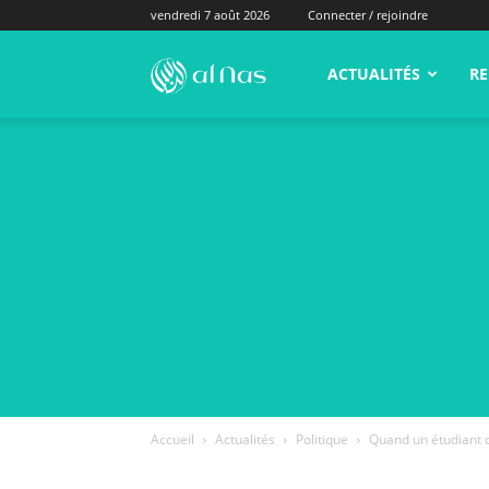
vendredi 7 août 2026
Connecter / rejoindre
alNas.fr
ACTUALITÉS
RE
Accueil
Actualités
Politique
Quand un étudiant di