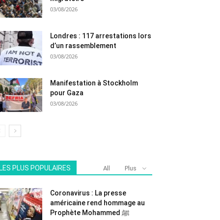
03/08/2026
Londres : 117 arrestations lors
d’un rassemblement
03/08/2026
Manifestation à Stockholm
pour Gaza
03/08/2026
LES PLUS POPULAIRES
All
Plus
Coronavirus : La presse
américaine rend hommage au
Prophète Mohammed ﷺ