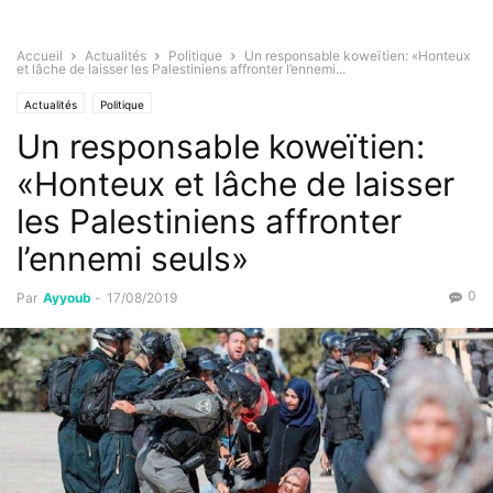
Accueil
Actualités
Politique
Un responsable koweïtien: «Honteux
et lâche de laisser les Palestiniens affronter l’ennemi...
Actualités
Politique
Un responsable koweïtien:
«Honteux et lâche de laisser
les Palestiniens affronter
l’ennemi seuls»
0
Par
Ayyoub
-
17/08/2019