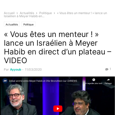
Accueil
Actualités
Politique
« Vous êtes un menteur ! » lance un
Israélien à Meyer Habib en...
Actualités
Politique
« Vous êtes un menteur ! »
lance un Israélien à Meyer
Habib en direct d’un plateau –
VIDEO
1
Par
Ayyoub
-
11/03/2020