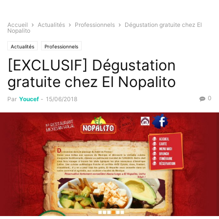
Accueil
Actualités
Professionnels
Dégustation gratuite chez El
Nopalito
Actualités
Professionnels
[EXCLUSIF] Dégustation
gratuite chez El Nopalito
0
Par
Youcef
-
15/06/2018