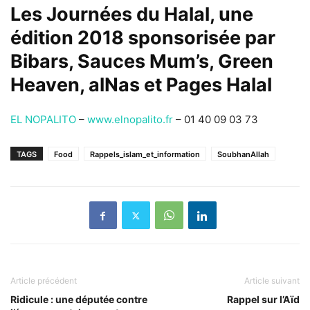
Les Journées du Halal, une
édition 2018 sponsorisée par
Bibars
,
Sauces Mum’s
,
Green
Heaven
,
alNas
et
Pages Halal
EL NOPALITO
–
www.elnopalito.fr
– 01 40 09 03 73
TAGS
Food
Rappels_islam_et_information
SoubhanAllah
Article précédent
Article suivant
Ridicule : une députée contre
Rappel sur l’Aïd