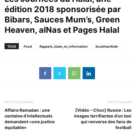
édition 2018 sponsorisée par
Bibars
,
Sauces Mum’s
,
Green
Heaven
,
alNas
et
Pages Halal
TAGS
Food
Rappels_islam_et_information
SoubhanAllah
Article précédent
Article suivant
Affaire Ramadan : une
[Vidéo – Choc] Russie : Les
centaine d’intellectuels
images terrifiantes d’un taxi
demandent «une justice
qui renverse des fans de
équitable»
football