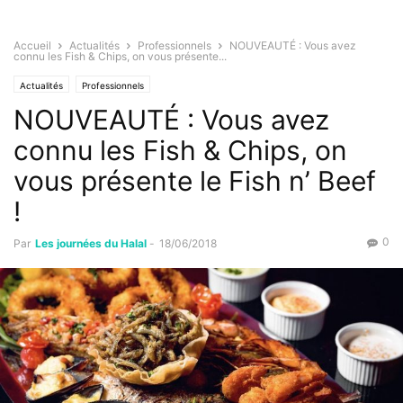
Accueil
Actualités
Professionnels
NOUVEAUTÉ : Vous avez
connu les Fish & Chips, on vous présente...
Actualités
Professionnels
NOUVEAUTÉ : Vous avez
connu les Fish & Chips, on
vous présente le Fish n’ Beef
!
0
Par
Les journées du Halal
-
18/06/2018