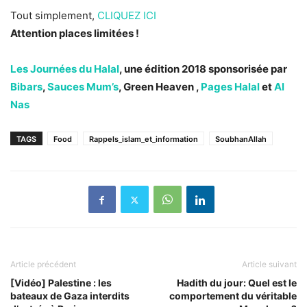
Tout simplement,
CLIQUEZ ICI
Attention places limitées !
Les Journées du Halal
, une édition 2018 sponsorisée par
Bibars
,
Sauces Mum’s
, Green Heaven ,
Pages Halal
et
Al
Nas
TAGS
Food
Rappels_islam_et_information
SoubhanAllah
Article précédent
Article suivant
[Vidéo] Palestine : les
Hadith du jour: Quel est le
bateaux de Gaza interdits
comportement du véritable