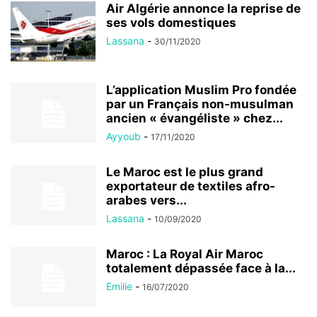
Air Algérie annonce la reprise de
ses vols domestiques
Lassana
-
30/11/2020
L’application Muslim Pro fondée
par un Français non-musulman
ancien « évangéliste » chez...
Ayyoub
-
17/11/2020
Le Maroc est le plus grand
exportateur de textiles afro-
arabes vers...
Lassana
-
10/09/2020
Maroc : La Royal Air Maroc
totalement dépassée face à la...
Emilie
-
16/07/2020