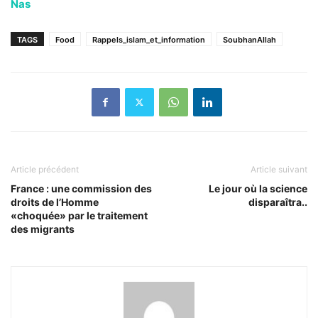
Nas
TAGS
Food
Rappels_islam_et_information
SoubhanAllah
Article précédent
Article suivant
France : une commission des
Le jour où la science
droits de l’Homme
disparaîtra..
«choquée» par le traitement
des migrants