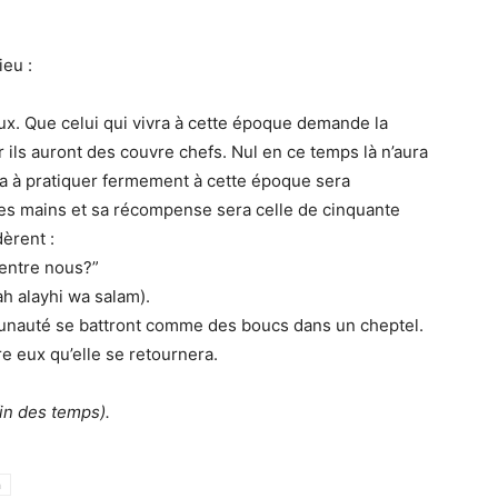
ieu :
eux. Que celui qui vivra à cette époque demande la
r ils auront des couvre chefs. Nul en ce temps là n’aura
era à pratiquer fermement à cette époque sera
ines mains et sa récompense sera celle de cinquante
èrent :
’entre nous?”
ah alayhi wa salam).
munauté se battront comme des boucs dans un cheptel.
tre eux qu’elle se retournera.
fin des temps).
h