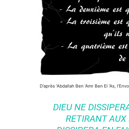
D’après ‘Abdallah Ben ‘Amr Ben El ‘As, l’Envo
DIEU NE DISSIPER
RETIRANT AUX 