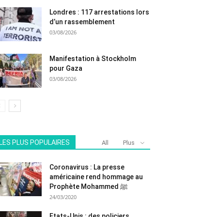
Londres : 117 arrestations lors
d’un rassemblement
03/08/2026
Manifestation à Stockholm
pour Gaza
03/08/2026
LES PLUS POPULAIRES
All
Plus
Coronavirus : La presse
américaine rend hommage au
Prophète Mohammed ﷺ
24/03/2020
Etats-Unis : des policiers