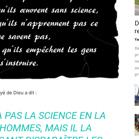
D
r
Ya
De
pr
re
au
pr
yé de Dieu a dit :
A PAS LA SCIENCE EN LA
HOMMES, MAIS IL LA