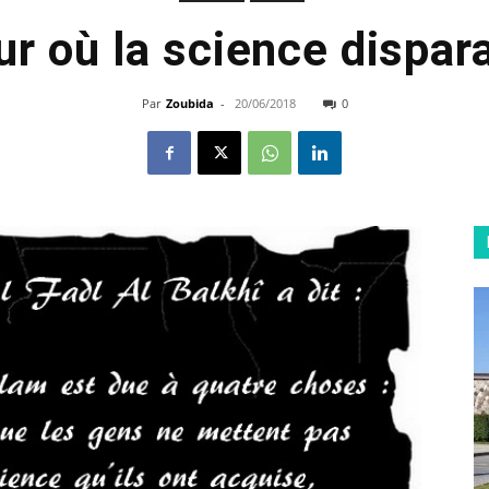
ur où la science dispara
Par
Zoubida
-
20/06/2018
0