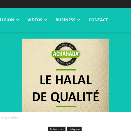
LIGION
VIDÉOS
BUSINESS
CONTACT
 disparaîtra..
Actualités
Religion