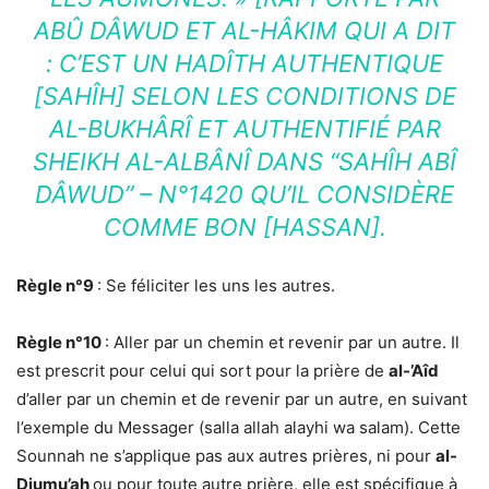
ABÛ DÂWUD ET AL-HÂKIM QUI A DIT
: C’EST UN HADÎTH AUTHENTIQUE
[SAHÎH] SELON LES CONDITIONS DE
AL-BUKHÂRÎ ET AUTHENTIFIÉ PAR
SHEIKH AL-ALBÂNÎ DANS “SAHÎH ABÎ
DÂWUD” – N°1420 QU’IL CONSIDÈRE
COMME BON [HASSAN].
Règle n°9
: Se féliciter les uns les autres.
Règle n°10
: Aller par un chemin et revenir par un autre. Il
est prescrit pour celui qui sort pour la prière de
al-’Aîd
d’aller par un chemin et de revenir par un autre, en suivant
l’exemple du Messager (salla allah alayhi wa salam). Cette
Sounnah ne s’applique pas aux autres prières, ni pour
al-
Djumu’ah
ou pour toute autre prière, elle est spécifique à