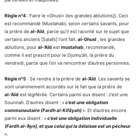
Règle n°4
: Faire le «Ghusl» (les grandes ablutions]). Ceci
est recommandé (Mustahab), selon certains savants, pour
la prière de
al-’Aîd
, parce qu’il est raconté sur le sujet que
certains anciens [Salafs] l’ont fait.
al-Ghusl
, les grandes
ablutions, pour
al-’Aîd
est
mustahab
, recommandé,
comme il est prescrit pour le Djumu’ah, la prière du
vendredi, parce que l’on va rencontrer d’autres personnes.
Règle n°5
: Se rendre à la prière de
al-’Aîd
. Les savants se
sont unanimement accordés sur le fait que la prière de
al-’Aîd
est légiférée. Certains parmi eux disent : c’est une
Sounnah. D’autres disent : «
c’est une obligation
communautaire (Fardh al-Kifâyah)
». Et d’autres encore
parmi eux disent : «
c’est une obligation individuelle
(Fardh al-’Ayn), et que celui qui la délaisse est un pécheur
».