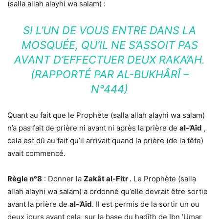
(salla allah alayhi wa salam) :
SI L’UN DE VOUS ENTRE DANS LA
MOSQUÉE, QU’IL NE S’ASSOIT PAS
AVANT D’EFFECTUER DEUX RAKA’AH.
(RAPPORTÉ PAR AL-BUKHÂRÎ –
N°444)
Quant au fait que le Prophète (salla allah alayhi wa salam)
n’a pas fait de prière ni avant ni après la prière de
al-’Aîd
,
cela est dû au fait qu’il arrivait quand la prière (de la fête)
avait commencé.
Règle n°8
: Donner la
Zakât al-Fitr
. Le Prophète (salla
allah alayhi wa salam) a ordonné qu’elle devrait être sortie
avant la prière de
al-’Aîd
. Il est permis de la sortir un ou
deux jours avant cela, sur la base du hadîth de Ibn ’Umar