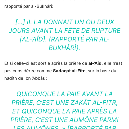
rapporté par al-Bukhârî:
[…] IL LA DONNAIT UN OU DEUX
JOURS AVANT LA FÊTE DE RUPTURE
[AL-’AÎD]. (RAPPORTÉ PAR AL-
BUKHÂRÎ).
Et si celle-ci est sortie après la prière de
al-’Aîd
, elle n’est
pas considérée comme
Sadaqat al-Fitr
, sur la base du
hadîth de Ibn ’Abbâs :
QUICONQUE LA PAIE AVANT LA
PRIÈRE, C’EST UNE ZAKÂT AL-FITR,
ET QUICONQUE LA PAIE APRÈS LA
PRIÈRE, C’EST UNE AUMÔNE PARMI
LES AUMÔNES. » [RAPPORTÉ PAR