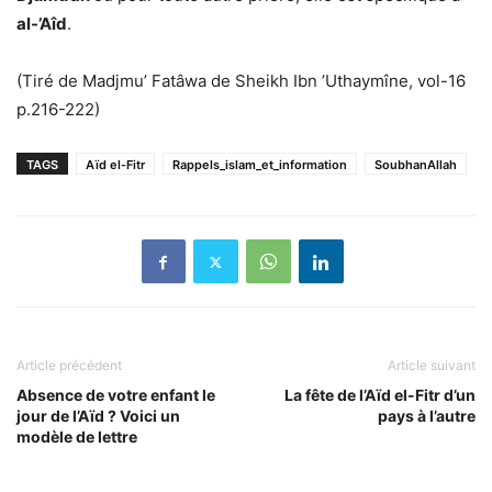
al-’Aîd
.
(Tiré de Madjmu’ Fatâwa de Sheikh Ibn ’Uthaymîne, vol-16
p.216-222)
TAGS
Aïd el-Fitr
Rappels_islam_et_information
SoubhanAllah
Article précédent
Article suivant
Absence de votre enfant le
La fête de l’Aïd el-Fitr d’un
jour de l’Aïd ? Voici un
pays à l’autre
modèle de lettre