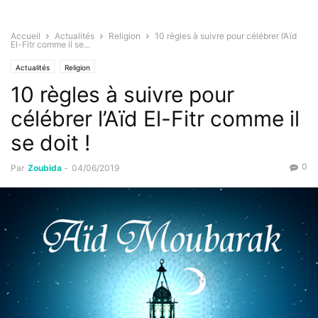
Accueil
Actualités
Religion
10 règles à suivre pour célébrer l’Aïd
El-Fitr comme il se...
Actualités
Religion
10 règles à suivre pour
célébrer l’Aïd El-Fitr comme il
se doit !
0
Par
Zoubida
-
04/06/2019