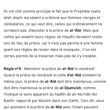
Ils ont cité comme principe le fait que le Prophète (salla
allah alayhi wa salam) a ordonné aux femmes vierges et
célibataires, ce qui veut dire, celles qui ordinairement ne
sortaient pas, d’assister à la prière de
al-’Aîd
. Mais que
celles qui avaient leurs règles (al-Haydh) devaient rester
loin du lieu de prière, car il n’est pas permis à une femme
ayant ses règles de rester dans la mosquée ; il lui est
certes permis de la traverser mais pas de s’y installer.
Règle n°6
: Maintenir la prière de
al-’Aîd
le vendredi.
Quand la prière du vendredi et celle
d’al-’Aîd
tombent le
même jour, la prière de
al-’Aîd
doit être maintenue, comme
doit être maintenue la prière de
al-Djumu’ah
, comme
l’indique le sens apparent du hadîth de an-Nu’mân Ibn
Bashîr rapporté par Muslim dans son Sahîh. Ceci dit, ceux
qui assistent à la prière de
al-’Aîd
avec l’imam peuvent