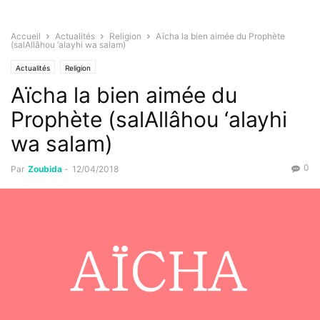
Accueil
Actualités
Religion
Aïcha la bien aimée du Prophète
(salAllâhou ‘alayhi wa salam)
Actualités
Religion
Aïcha la bien aimée du
Prophète (salAllâhou ‘alayhi
wa salam)
0
Par
Zoubida
-
12/04/2018