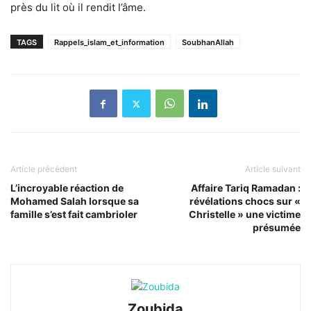
près du lit où il rendit l’âme.
TAGS
Rappels_islam_et_information
SoubhanAllah
Article précédent
Article suivant
L’incroyable réaction de
Affaire Tariq Ramadan :
Mohamed Salah lorsque sa
révélations chocs sur «
famille s’est fait cambrioler
Christelle » une victime
présumée
Zoubida