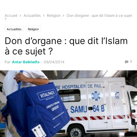
Accueil
Actualités
Religion
Don d’organe : que dit l’Islam à ce sujet
?
Actualités
Religion
Don d’organe : que dit l’Islam
à ce sujet ?
0
Par
Antar Belkhelfa
-
06/04/2014