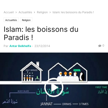
Accueil
Actualités
Religion
Islam: les boissons du Paradis !
Actualités
Religion
Islam: les boissons du
Paradis !
0
Par
Antar Belkhelfa
-
23/12/2014