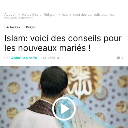
Accueil
Actualités
Religion
Islam: voici des conseils pour les
nouveaux mariés !
Actualités
Religion
Islam: voici des conseils pour
les nouveaux mariés !
0
Par
Antar Belkhelfa
-
14/12/2014