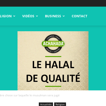
LIGION
VIDÉOS
BUSINESS
CONTACT
ière chose sur laquelle le musulman sera jugé
Actualités
Religion