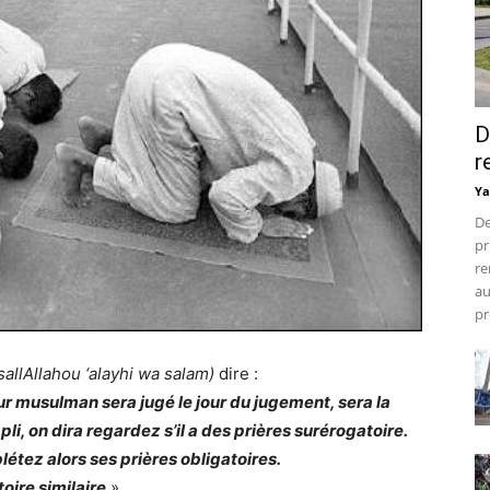
D
r
Ya
De
pr
re
au
pr
allAllahou ‘alayhi wa salam)
dire :
ur musulman sera jugé le jour du jugement, sera la
mpli, on dira regardez s’il a des prières surérogatoire.
létez alors ses prières obligatoires.
toire similaire
».