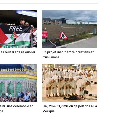
pas réussi à faire oublier
Un projet inédit entre chrétiens et
musulmans
ni : une cérémonie en
Hajj 2026 : 1,7 million de pèlerins à La
ge
Mecque