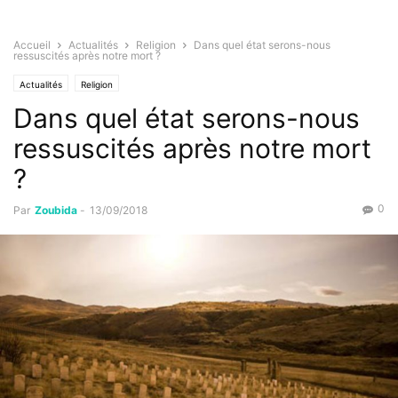
Accueil
Actualités
Religion
Dans quel état serons-nous
ressuscités après notre mort ?
Actualités
Religion
Dans quel état serons-nous
ressuscités après notre mort
?
0
Par
Zoubida
-
13/09/2018