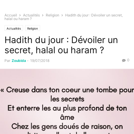
Accueil
Actualités
Religion
Hadith du jour : Dévoiler un secret,
halal ou haram ?
Actualités
Religion
Hadith du jour : Dévoiler un
secret, halal ou haram ?
0
Par
Zoubida
-
19/07/2018