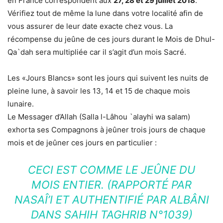
en France correspondent aux
27, 28 et 29 juillet 2018
.
Vérifiez tout de même la lune dans votre localité afin de
vous assurer de leur date exacte chez vous. La
récompense du jeûne de ces jours durant le Mois de Dhul-
Qa`dah sera multipliée car il s’agit d’un mois Sacré.
Les «Jours Blancs» sont les jours qui suivent les nuits de
pleine lune, à savoir les 13, 14 et 15 de chaque mois
lunaire.
Le Messager d’Allah (Salla l-Lâhou `alayhi wa salam)
exhorta ses Compagnons à jeûner trois jours de chaque
mois et de jeûner ces jours en particulier :
CECI EST COMME LE JEÛNE DU
MOIS ENTIER. (RAPPORTÉ PAR
NASAÎ’I ET AUTHENTIFIÉ PAR ALBÂNI
DANS SAHIH TAGHRIB N°1039)