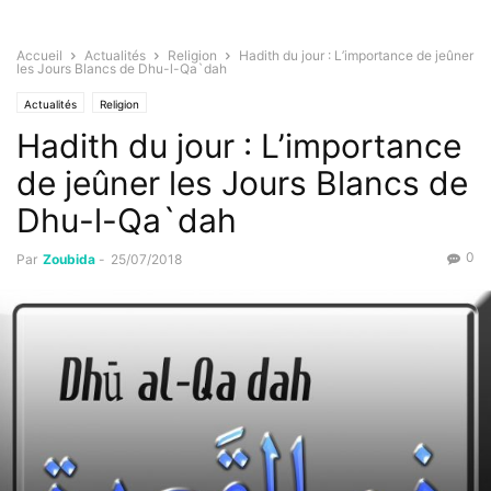
Accueil
Actualités
Religion
Hadith du jour : L’importance de jeûner
les Jours Blancs de Dhu-l-Qa`dah
Actualités
Religion
Hadith du jour : L’importance
de jeûner les Jours Blancs de
Dhu-l-Qa`dah
0
Par
Zoubida
-
25/07/2018