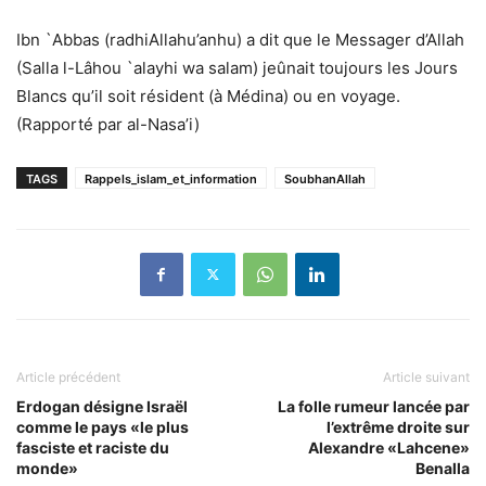
Ibn `Abbas (radhiAllahu’anhu) a dit que le Messager d’Allah
(Salla l-Lâhou `alayhi wa salam) jeûnait toujours les Jours
Blancs qu’il soit résident (à Médina) ou en voyage.
(Rapporté par al-Nasa’i)
TAGS
Rappels_islam_et_information
SoubhanAllah
Article précédent
Article suivant
Erdogan désigne Israël
La folle rumeur lancée par
comme le pays «le plus
l’extrême droite sur
fasciste et raciste du
Alexandre «Lahcene»
monde»
Benalla