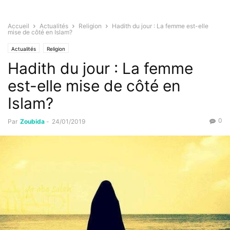
Accueil
Actualités
Religion
Hadith du jour : La femme est-elle
mise de côté en Islam?
Actualités
Religion
Hadith du jour : La femme
est-elle mise de côté en
Islam?
0
Par
Zoubida
-
24/01/2019