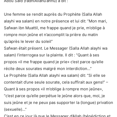
Abou Said (radhiAllahu’anhu) a dit :
Une femme se rendit auprès du Prophète (Salla Allah
alayhi wa salam) en notre présence et lui dit: “Mon mari,
Safwan ibn Muattil, me frappe quand je prie, m’oblige à
rompre mon jeûne et n’accomplit la prière du matin
qu’après le lever du soleil”
Safwan était présent. Le Messager (Salla Allah alayhi wa
salam) l’interrogea sur la plainte. Il dit : “Quant à ses
propos «il me frappe quand je prie» c’est parce qu’elle
récite deux sourates malgré mon interdiction…”
Le Prophète (Salla Allah alayhi wa salam) dit: “Si elle se
contentait d’une seule sourate, cela suffirait aux gens!” –
Quant à ses propos «il m’oblige à rompre mon jeûne»,
“c’est parce qu’elle perpétue le jeûne alors que, moi, je
suis jeûne et je ne peux pas supporter la (longue) privation
(sexuelle)…”
C’est en ce jour là que le Messager d’Allah (bénédiction et