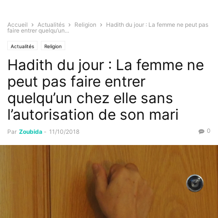
Accueil
Actualités
Religion
Hadith du jour : La femme ne peut pas
faire entrer quelqu’un...
Actualités
Religion
Hadith du jour : La femme ne
peut pas faire entrer
quelqu’un chez elle sans
l’autorisation de son mari
0
Par
Zoubida
-
11/10/2018