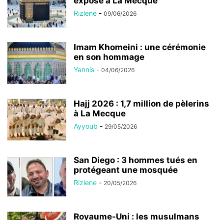
exposé à La Mecque
Rizlene
-
09/06/2026
Imam Khomeini : une cérémonie
en son hommage
Yannis
-
04/06/2026
Hajj 2026 : 1,7 million de pèlerins
à La Mecque
Ayyoub
-
29/05/2026
San Diego : 3 hommes tués en
protégeant une mosquée
Rizlene
-
20/05/2026
Royaume-Uni : les musulmans