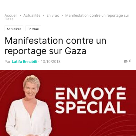
Accueil
Actualités
En vrac
Manifestation contre un reportage sur
Gaza
Actualités
En vrac
Manifestation contre un
reportage sur Gaza
0
Par
Latifa Ennabili
-
10/10/2018