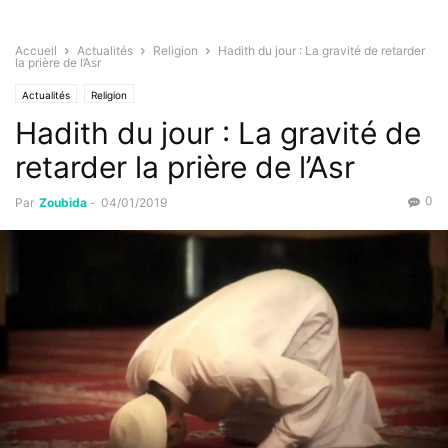
Accueil
Actualités
Religion
Hadith du jour : La gravité de retarder
la prière de l’Asr
Actualités
Religion
Hadith du jour : La gravité de
retarder la prière de l’Asr
0
Par
Zoubida
-
04/01/2019