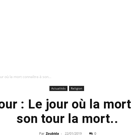
our où la mort connaîtra à son...
Actualités
Religion
our : Le jour où la mort
son tour la mort..
Par
Zoubida
-
22/01/2019
0