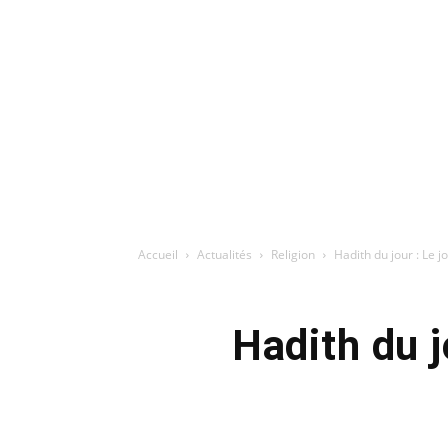
Accueil
Actualités
Religion
Hadith du jour : Le j
Hadith du j