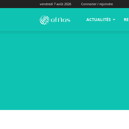
vendredi 7 août 2026
Connecter / rejoindre
alNas.fr
ACTUALITÉS
RE