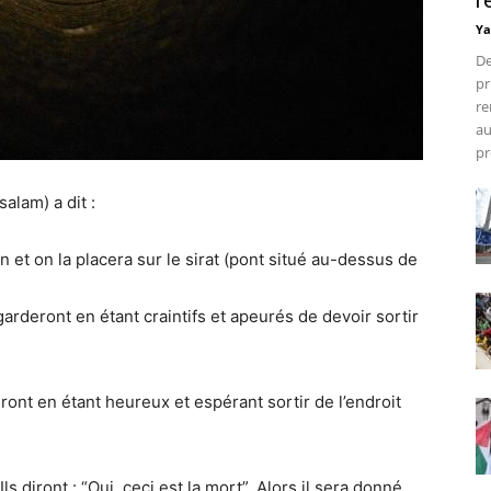
r
Ya
De
pr
re
au
pr
alam) a dit :
n et on la placera sur le sirat (pont situé au-dessus de
regarderont en étant craintifs et apeurés de devoir sortir
deront en étant heureux et espérant sortir de l’endroit
ls diront : “Oui, ceci est la mort”. Alors il sera donné