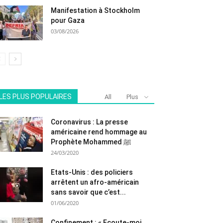
Manifestation à Stockholm
pour Gaza
03/08/2026
LES PLUS POPULAIRES
All
Plus
Coronavirus : La presse
américaine rend hommage au
Prophète Mohammed ﷺ
24/03/2020
Etats-Unis : des policiers
arrêtent un afro-américain
sans savoir que c’est...
01/06/2020
Confinement : « Ecoute-moi