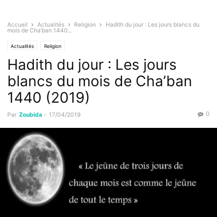
Accueil
Actualités
Religion
Hadith du jour : Les jours blancs du
mois de Cha’ban 1440...
Actualités
Religion
Hadith du jour : Les jours
blancs du mois de Cha’ban
1440 (2019)
0
Par
Zoubida
-
17/04/2019