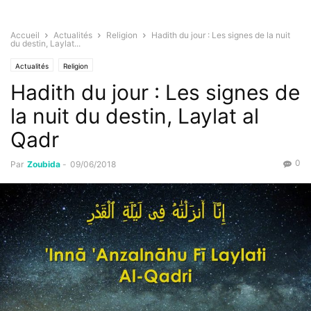
Accueil
Actualités
Religion
Hadith du jour : Les signes de la nuit
du destin, Laylat...
Actualités
Religion
Hadith du jour : Les signes de
la nuit du destin, Laylat al
Qadr
0
Par
Zoubida
-
09/06/2018