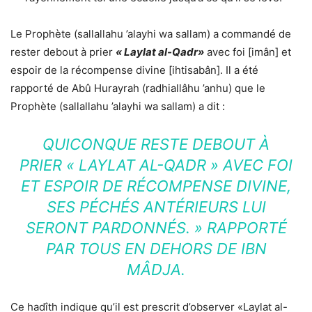
Le Prophète (sallallahu ’alayhi wa sallam) a commandé de
rester debout à prier
« Laylat al-Qadr»
avec foi [imân] et
espoir de la récompense divine [ihtisabân]. Il a été
rapporté de Abû Hurayrah (radhiallâhu ’anhu) que le
Prophète (sallallahu ’alayhi wa sallam) a dit :
QUICONQUE RESTE DEBOUT À
PRIER « LAYLAT AL-QADR » AVEC FOI
ET ESPOIR DE RÉCOMPENSE DIVINE,
SES PÉCHÉS ANTÉRIEURS LUI
SERONT PARDONNÉS. » RAPPORTÉ
PAR TOUS EN DEHORS DE IBN
MÂDJA.
Ce hadîth indique qu’il est prescrit d’observer «Laylat al-