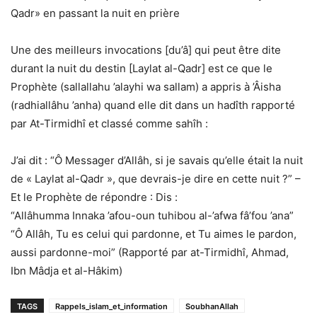
Qadr» en passant la nuit en prière
Une des meilleurs invocations [du’â] qui peut être dite
durant la nuit du destin [Laylat al-Qadr] est ce que le
Prophète (sallallahu ’alayhi wa sallam) a appris à ’Âisha
(radhiallâhu ’anha) quand elle dit dans un hadîth rapporté
par At-Tirmidhî et classé comme sahîh :
J’ai dit : “Ô Messager d’Allâh, si je savais qu’elle était la nuit
de « Laylat al-Qadr », que devrais-je dire en cette nuit ?” –
Et le Prophète de répondre : Dis :
“Allâhumma Innaka ’afou-oun tuhibou al-’afwa fâ’fou ’ana”
“Ô Allâh, Tu es celui qui pardonne, et Tu aimes le pardon,
aussi pardonne-moi” (Rapporté par at-Tirmidhî, Ahmad,
Ibn Mâdja et al-Hâkim)
TAGS
Rappels_islam_et_information
SoubhanAllah