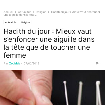
Accueil
Actualités
Religion
Hadith du jour : Mieux vaut s’enfoncer
une aiguille dans la tête...
Actualités
Religion
Hadith du jour : Mieux vaut
s’enfoncer une aiguille dans
la tête que de toucher une
femme
0
Par
Zoubida
-
07/02/2019