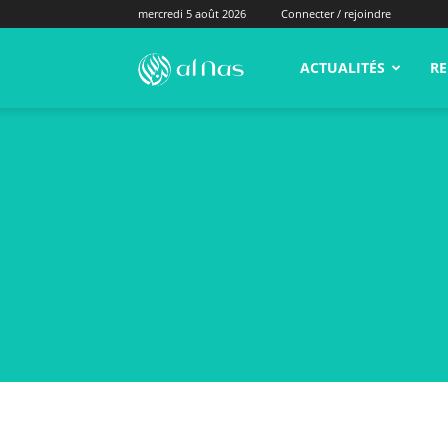
mercredi 5 août 2026
Connecter / rejoindre
alNas.fr
ACTUALITÉS
RE