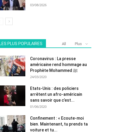
03/08/2026
LES PLUS POPULAIRES
All
Plus
Coronavirus : La presse
américaine rend hommage au
Prophète Mohammed ﷺ
24/03/2020
Etats-Unis : des policiers
arrêtent un afro-américain
sans savoir que c’est...
01/06/2020
Confinement : « Ecoute-moi
bien. Maintenant, tu prends ta
voiture et tu...