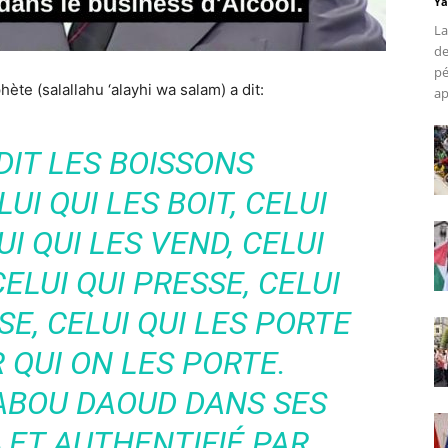
Ya
La
de
pé
hète (salallahu ‘alayhi wa salam) a dit:
ap
IT LES BOISSONS
UI QUI LES BOIT, CELUI
UI QUI LES VEND, CELUI
ELUI QUI PRESSE, CELUI
E, CELUI QUI LES PORTE
 QUI ON LES PORTE.
ABOU DAOUD DANS SES
 ET AUTHENTIFIÉ PAR