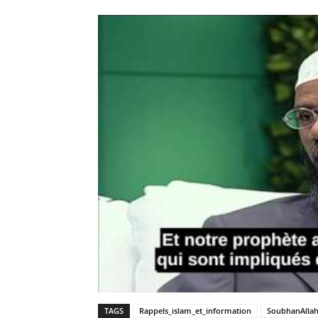
TAGS
Rappels_islam_et_information
SoubhanAlla