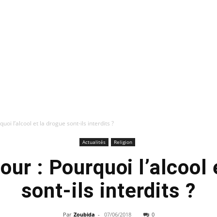
uoi l’alcool et la drogue sont-ils interdits ?
Actualités
Religion
our : Pourquoi l’alcool 
sont-ils interdits ?
Par
Zoubida
-
07/06/2018
0