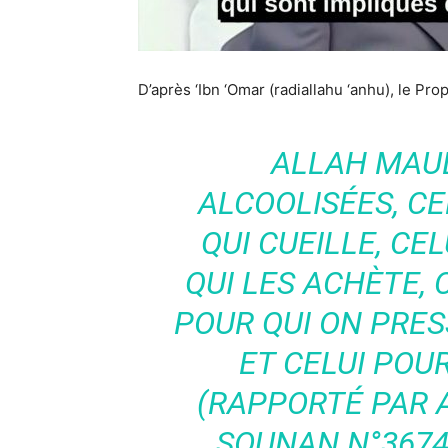
D’après ‘Ibn ‘Omar (radiallahu ‘anhu), le Prop
ALLAH MAUD
ALCOOLISÉES, CEL
QUI CUEILLE, CEL
QUI LES ACHÈTE, C
POUR QUI ON PRESS
ET CELUI POUR
(RAPPORTÉ PAR 
SOUNAN N°3674