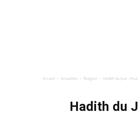
Accueil
Actualités
Religion
Hadith du Jour : Pourq
Hadith du J