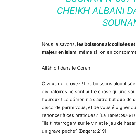
CHEIKH ALBANI D
SOUNAN
Nous le savons,
les boissons alcoolisées e
majeur en Islam
, même si l’on en consomme 
Allâh dit dans le Coran :
Ô vous qui croyez ! Les boissons alcoolisées
divinatoires ne sont autre chose qu’une soui
heureux ! Le démon n’a d’autre but que de sem
discorde parmi vous, et de vous éloigner du 
renoncer à ces pratiques? (La Table: 90-91)
“Ils t’interrogent sur le vin et le jeu de has
un grave péché” (Baqara: 219).