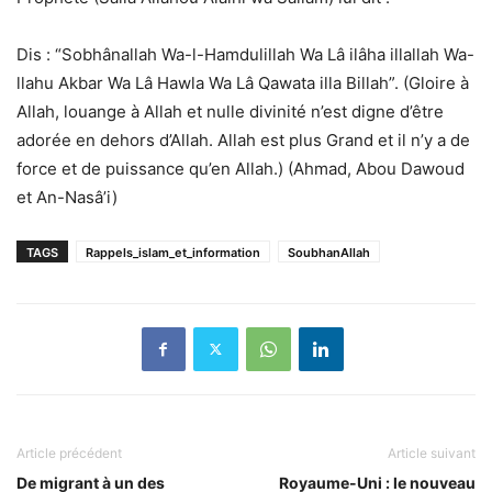
Dis : “Sobhânallah Wa-l-Hamdulillah Wa Lâ ilâha illallah Wa-
llahu Akbar Wa Lâ Hawla Wa Lâ Qawata illa Billah”. (Gloire à
Allah, louange à Allah et nulle divinité n’est digne d’être
adorée en dehors d’Allah. Allah est plus Grand et il n’y a de
force et de puissance qu’en Allah.) (Ahmad, Abou Dawoud
et An-Nasâ’i)
TAGS
Rappels_islam_et_information
SoubhanAllah
Article précédent
Article suivant
De migrant à un des
Royaume-Uni : le nouveau