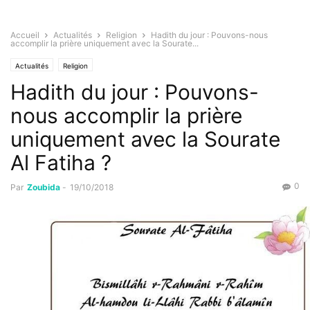
Accueil
Actualités
Religion
Hadith du jour : Pouvons-nous
accomplir la prière uniquement avec la Sourate...
Actualités
Religion
Hadith du jour : Pouvons-
nous accomplir la prière
uniquement avec la Sourate
Al Fatiha ?
0
Par
Zoubida
-
19/10/2018