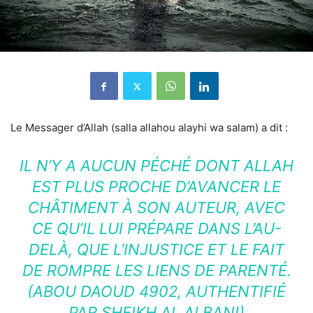
Le Messager d’Allah (salla allahou alayhi wa salam) a dit :
IL N’Y A AUCUN PÉCHÉ DONT ALLAH
EST PLUS PROCHE D’AVANCER LE
CHÂTIMENT À SON AUTEUR, AVEC
CE QU’IL LUI PRÉPARE DANS L’AU-
DELÀ, QUE L’INJUSTICE ET LE FAIT
DE ROMPRE LES LIENS DE PARENTÉ.
(ABOU DAOUD 4902, AUTHENTIFIÉ
PAR SHEIKH AL ALBANI)