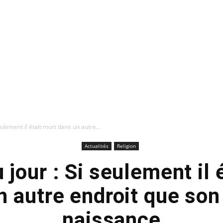
eulement il était mort dans un autre...
Actualités
Religion
 jour : Si seulement il 
n autre endroit que son 
naissance