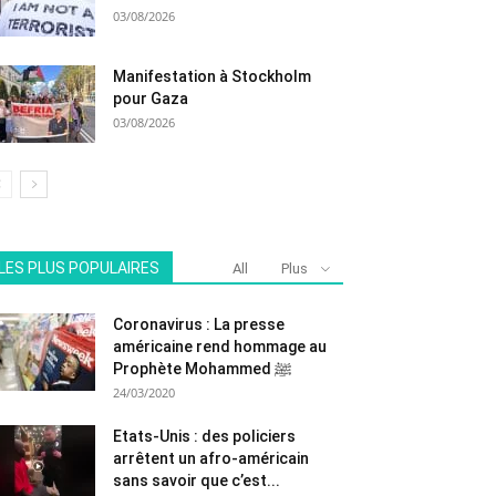
03/08/2026
Manifestation à Stockholm
pour Gaza
03/08/2026
LES PLUS POPULAIRES
All
Plus
Coronavirus : La presse
américaine rend hommage au
Prophète Mohammed ﷺ
24/03/2020
Etats-Unis : des policiers
arrêtent un afro-américain
sans savoir que c’est...