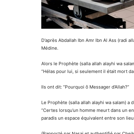
D’après Abdallah Ibn Amr Ibn Al Ass (radi a
Médine.
Alors le Prophète (salla allah alayhi wa salam)
“Hélas pour lui, si seulement il était mort 
Ils ont dit: “Pourquoi ô Messager d’Allah?”
Le Prophète (salla allah alayhi wa salam) a di
“Certes lorsqu’un homme meurt dans un endro
paradis un espace équivalent entre son lieu d
(Rapporté par Nasai et authentifié par Che