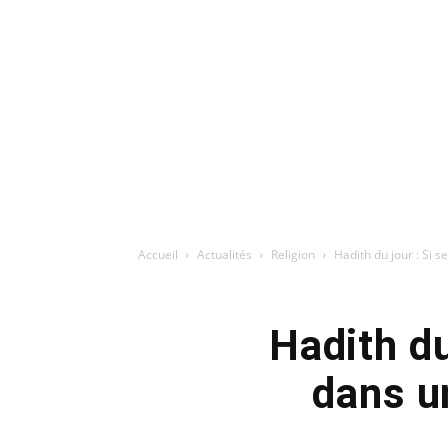
Accueil
Actualités
Religion
Hadith du jour : Si s
Hadith du
dans u