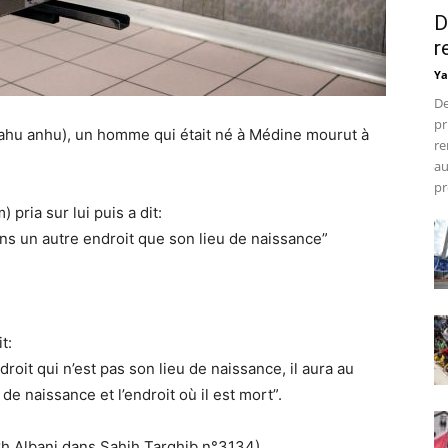
D
r
Ya
De
pr
llahu anhu), un homme qui était né à Médine mourut à
re
au
pr
 pria sur lui puis a dit:
dans un autre endroit que son lieu de naissance”
t:
it qui n’est pas son lieu de naissance, il aura au
e naissance et l’endroit où il est mort”.
ikh Albani dans Sahih Targhib n°3134)