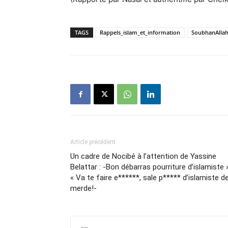
TAGS
Rappels_islam_et_information
SoubhanAlla
Article précédent
Un cadre de Nocibé à l’attention de Yassine
Belattar : -Bon débarras pourriture d’islamiste »
« Va te faire e******, sale p***** d’islamiste d
merde!-