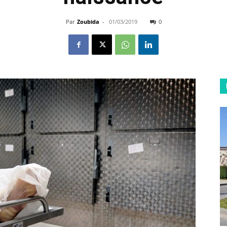
Par
Zoubida
-
01/03/2019
0