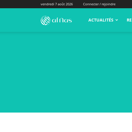
vendredi 7 août 2026
Connecter / rejoindre
alNas.fr
ACTUALITÉS
RE