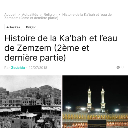
Accueil
Actualités
Religion
Histoire de la Ka’bah et l’eau de
Zemzem (2ème et dernière partie)
Actualités
Religion
Histoire de la Ka’bah et l’eau
de Zemzem (2ème et
dernière partie)
0
Par
Zoubida
-
12/07/2018