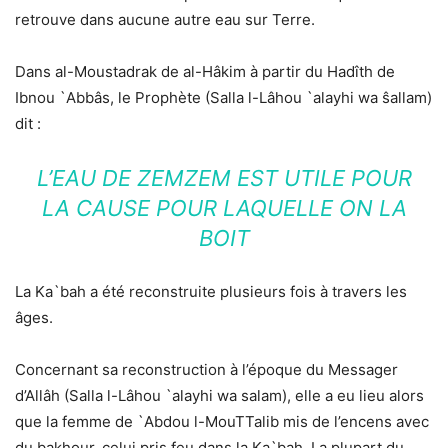
retrouve dans aucune autre eau sur Terre.
Dans al-Moustadrak de al-Hâkim à partir du Hadîth de
Ibnou `Abbâs, le Prophète (Salla l-Lâhou `alayhi wa ŝallam)
dit :
L’EAU DE ZEMZEM EST UTILE POUR
LA CAUSE POUR LAQUELLE ON LA
BOIT
La Ka`bah a été reconstruite plusieurs fois à travers les
âges.
Concernant sa reconstruction à l’époque du Messager
d’Allâh (Salla l-Lâhou `alayhi wa salam), elle a eu lieu alors
que la femme de `Abdou l-MouTTalib mis de l’encens avec
du bakhour, celui pris feu dans la Ka`bah. La plupart du