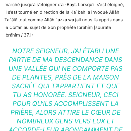
marché jusqu’à s’éloigner d’al-Bayt. Lorsqu’il s’est éloigné,
il s’est tourné en direction de la Ka`bah, a invoqué Allâh
Ta`âlâ tout comme Allâh `azza wa jall nous l’a appris dans
le Cor’an au sujet de Son prophète Ibrâhîm [sourate
Ibrâhîm / 37] :
NOTRE SEIGNEUR, J’AI ÉTABLI UNE
PARTIE DE MA DESCENDANCE DANS
UNE VALLÉE QUI NE COMPORTE PAS
DE PLANTES, PRÈS DE LA MAISON
SACRÉE QUI T’APPARTIENT ET QUE
TU AS HONORÉE. SEIGNEUR, CECI
POUR QU’ILS ACCOMPLISSENT LA
PRIÈRE, ALORS ATTIRE LE CŒUR DE
NOMBREUX GENS VERS EUX ET
ACCORDE-LEUR ABONDAMMENT DE