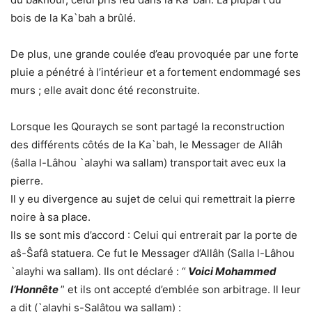
bois de la Ka`bah a brûlé.
De plus, une grande coulée d’eau provoquée par une forte
pluie a pénétré à l’intérieur et a fortement endommagé ses
murs ; elle avait donc été reconstruite.
Lorsque les Qouraych se sont partagé la reconstruction
des différents côtés de la Ka`bah, le Messager de Allâh
(ŝalla l-Lâhou `alayhi wa sallam) transportait avec eux la
pierre.
Il y eu divergence au sujet de celui qui remettrait la pierre
noire à sa place.
Ils se sont mis d’accord : Celui qui entrerait par la porte de
aŝ-Ŝafâ statuera. Ce fut le Messager d’Allâh (Salla l-Lâhou
`alayhi wa sallam). Ils ont déclaré : “
Voici Mohammed
l’Honnête
” et ils ont accepté d’emblée son arbitrage. Il leur
a dit (`alayhi s-Salâtou wa sallam) :