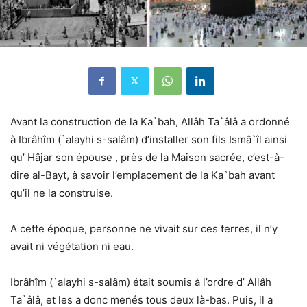
Avant la construction de la Ka`bah, Allâh Ta`âlâ a ordonné
à Ibrâhîm (`alayhi s-salâm) d’installer son fils Ismâ`îl ainsi
qu’ Hâjar son épouse , près de la Maison sacrée, c’est-à-
dire al-Bayt, à savoir l’emplacement de la Ka`bah avant
qu’il ne la construise.
A cette époque, personne ne vivait sur ces terres, il n’y
avait ni végétation ni eau.
Ibrâhîm (`alayhi s-salâm) était soumis à l’ordre d’ Allâh
Ta`âlâ, et les a donc menés tous deux là-bas. Puis, il a