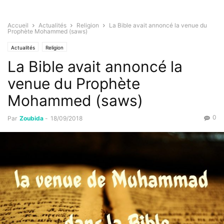
Accueil
Actualités
Religion
La Bible avait annoncé la venue du
Prophète Mohammed (saws)
Actualités
Religion
La Bible avait annoncé la
venue du Prophète
Mohammed (saws)
0
Par
Zoubida
-
18/09/2018