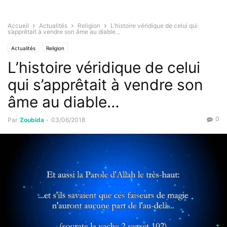
Accueil
Actualités
Religion
L’histoire véridique de celui qui
s’apprêtait à vendre son âme au diable…
Actualités
Religion
L’histoire véridique de celui
qui s’apprêtait à vendre son
âme au diable…
0
Par
Zoubida
-
03/06/2018