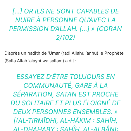
[…] OR ILS NE SONT CAPABLES DE
NUIRE À PERSONNE QU’AVEC LA
PERMISSION D’ALLAH. […] » (CORAN
2/102)
D’après un hadith de ‘Umar (radi Allahu ‘anhu) le Prophète
(Salla Allah ‘alayhi wa sallam) a dit :
ESSAYEZ D’ÊTRE TOUJOURS EN
COMMUNAUTÉ, GARE À LA
SÉPARATION, SATAN EST PROCHE
DU SOLITAIRE ET PLUS ÉLOIGNÉ DE
DEUX PERSONNES ENSEMBLES. »
[(AL-TIRMÎDHI, AL-HÂKIM : SAHÎH,
AL-DHAHABY : SAHÎH, AL-ALBÂNI: