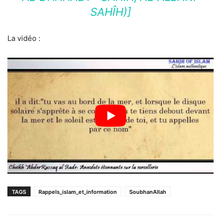
SAHÎH)]
La vidéo :
TAGS
Rappels_islam_et_information
SoubhanAllah