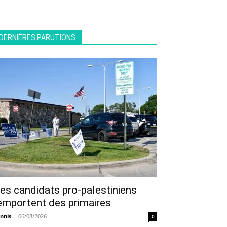
DERNIÈRES PARUTIONS
es candidats pro-palestiniens
emportent des primaires
nnis
-
06/08/2026
0