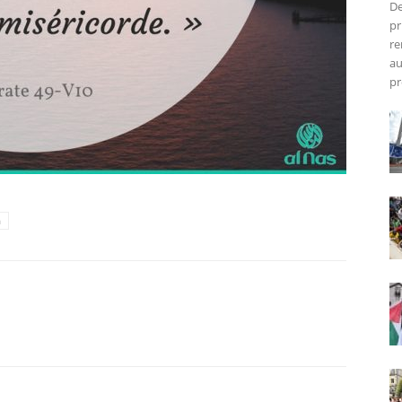
De
pr
re
au
pr
h