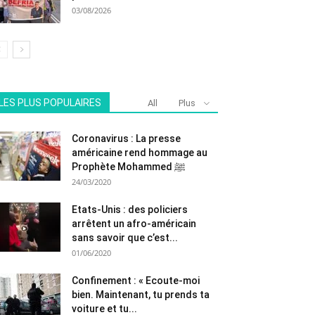
03/08/2026
LES PLUS POPULAIRES
All
Plus
Coronavirus : La presse
américaine rend hommage au
Prophète Mohammed ﷺ
24/03/2020
Etats-Unis : des policiers
arrêtent un afro-américain
sans savoir que c’est...
01/06/2020
Confinement : « Ecoute-moi
bien. Maintenant, tu prends ta
voiture et tu...