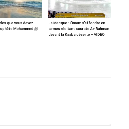
cles que vous devez
La Mecque : L’imam s’effondre en
savoir du Prophète Mohammed ﷺ
larmes récitant sourate Ar-Rahman
devant la Kaaba déserte – VIDEO