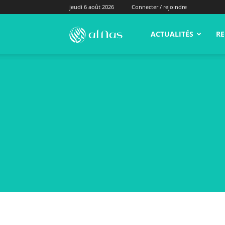
jeudi 6 août 2026
Connecter / rejoindre
alNas.fr
ACTUALITÉS
RE