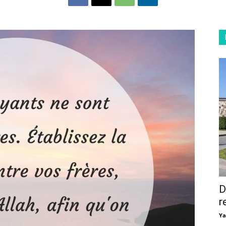
D
r
Ya