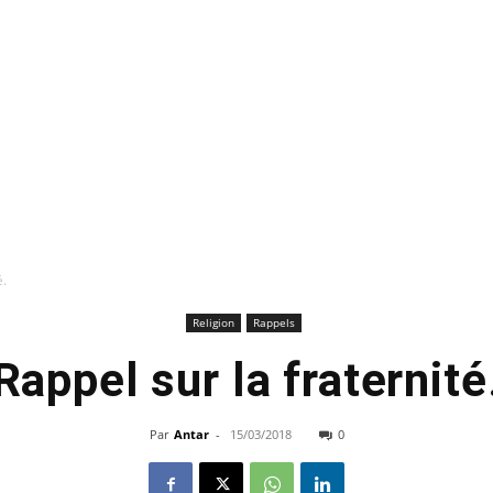
é.
Religion
Rappels
Rappel sur la fraternité
Par
Antar
-
15/03/2018
0