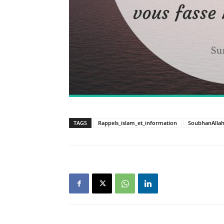
TAGS
Rappels_islam_et_information
SoubhanAlla