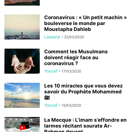
Coronavirus : « Un petit machin »
bouleverse le monde par
Moustapha Dahleb
Lassana
-
22/03/2020
Comment les Musulmans
doivent réagir face au
coronavirus ?
Youcef
-
17/03/2020
Les 10 miracles que vous devez
savoir du Prophète Mohammed
ﷺ
Youcef
-
15/03/2020
La Mecque : L’imam s’effondre en
larmes récitant sourate Ar-
Rahman devant...