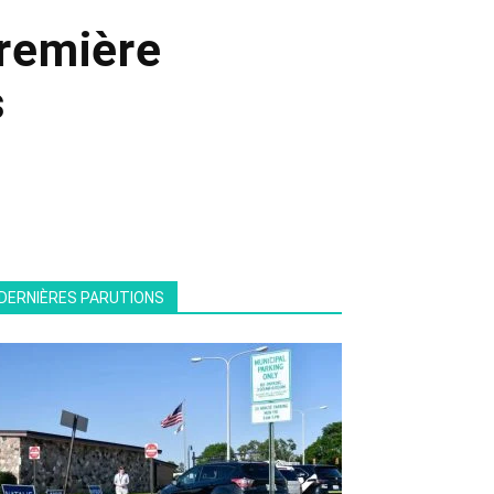
première
s
DERNIÈRES PARUTIONS