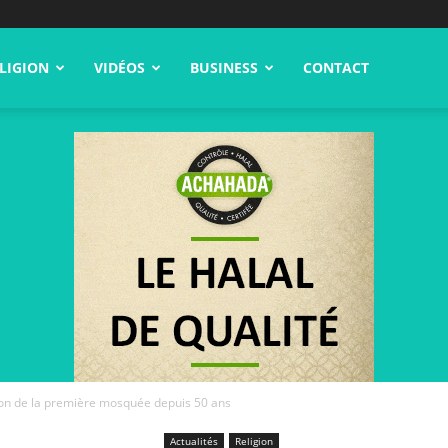
LIGION
VIDÉOS
BUSINESS
CONTACT
tion de la première mosquée depuis 50 ans
Actualités
Religion