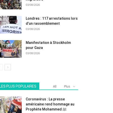
03/08/2026
Londres : 117 arrestations lors
d’un rassemblement
03/08/2026
Manifestation à Stockholm
pour Gaza
03/08/2026
LES PLUS POPULAIRES
All
Plus
Coronavirus : La presse
américaine rend hommage au
Prophète Mohammed ﷺ