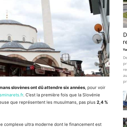
D
r
Ya
De
pr
re
au
pr
ans slovènes ont dû attendre six années
, pour voir
minarets.fr
. C’est la première fois que la Slovénie
igieuse que représentent les musulmans, pas plus
2,4 %
able complexe ultra moderne dont le financement est