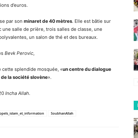
lions d’euros.
ose par son
minaret de 40 mètres
. Elle est bâtie sur
une salle de prière, trois salles de classe, une
polyvalentes, un salon de thé et des bureaux.
tes
Bevk Perovic
,
 cette splendide mosquée, «
un centre du dialogue
é de la société slovène
».
020
Incha Allah
.
ppels_islam_et_information
SoubhanAllah