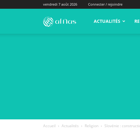
vendredi 7 août 2026
Connecter / rejoindre
alNas.fr
ACTUALITÉS
RE
Accueil
Actualités
Religion
Slovénie : construc