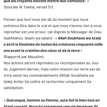
que les croyants doivent mettre leur confiance”.
»
(Sourate At Tawba, verset 51).
Penser que tout nous est dû du moment que nous
estimons être dans le vrai et que nous n’avons rien à nous
reprocher est une erreur, car d’après le Messager de Dieu
(sallAllahou ‘alayhi wa salam) : «
Allah Soubhana wa ta’ala
a écrit la Destinée de toutes les créatures cinquante mille
ans avant la création des cieux et de la terre
»
(Rapporté par Mouslim).
Nos actions seront réprimées ou récompensées au Jour
du Jugement dernier, mais notre mission sur terre est de
vivre selon les commandements d’Allah Soubhana wa
ta’ala, éviter Sa colère et rechercher uniquement Sa
satisfaction.
«
Quiconque, homme ou femme, aura fait le bien tout en
étant croyant, Nous lui assurerons une vie heureuse. Et