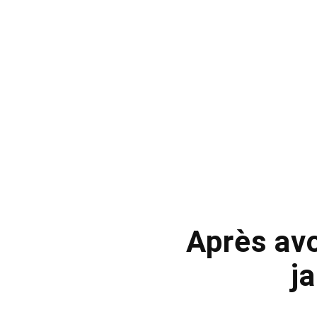
Après avo
j