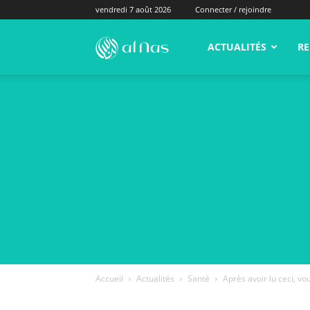
vendredi 7 août 2026
Connecter / rejoindre
alNas.fr
ACTUALITÉS
RE
Accueil
Actualités
Santé
Après avoir lu ceci, vo