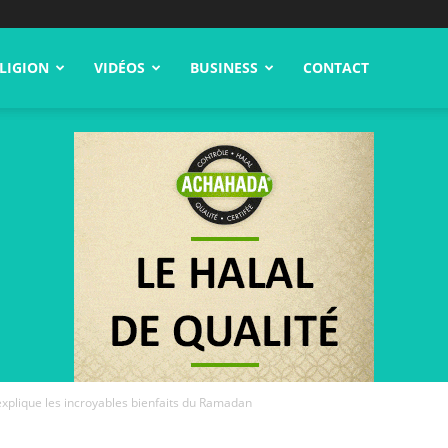
LIGION
VIDÉOS
BUSINESS
CONTACT
xplique les incroyables bienfaits du Ramadan