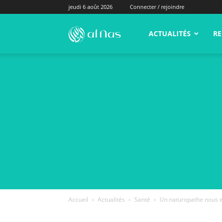
jeudi 6 août 2026
Connecter / rejoindre
alNas.fr
ACTUALITÉS
RE
Accueil
Actualités
Santé
Un naturopathe nous e