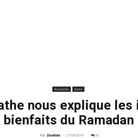
Actualités
Santé
athe nous explique les 
bienfaits du Ramadan
Par
Zoubida
-
27/04/2016
0