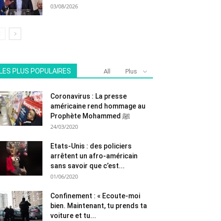
03/08/2026
LES PLUS POPULAIRES
All
Plus
Coronavirus : La presse
américaine rend hommage au
Prophète Mohammed ﷺ
24/03/2020
Etats-Unis : des policiers
arrêtent un afro-américain
sans savoir que c’est...
01/06/2020
Confinement : « Ecoute-moi
bien. Maintenant, tu prends ta
voiture et tu...