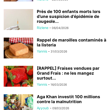
Près de 100 enfants morts lors
d’une suspicion d’épidémie de
rougeole...
Rizlene
-
06/04/2026
Rappel de maroilles contaminés à
la listeria
Yannis
-
31/03/2026
[RAPPEL] Fraises vendues par
Grand Frais : ne les mangez
surtout...
Yannis
-
16/03/2026
Aga Khan investit 100 millions
contre la malnutrition
Ayyoub
-
09/03/2026