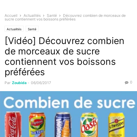
Accueil
Actualités
Santé
Découvrez combien de morceaux de
sucre contiennent vos boissons préférées
Actualités
Santé
[Vidéo] Découvrez combien
de morceaux de sucre
contiennent vos boissons
préférées
0
Par
Zoubida
-
06/06/2017