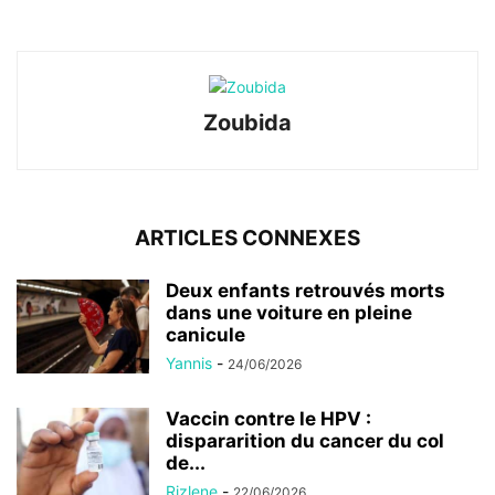
Zoubida
ARTICLES CONNEXES
Deux enfants retrouvés morts
dans une voiture en pleine
canicule
Yannis
-
24/06/2026
Vaccin contre le HPV :
dispararition du cancer du col
de...
Rizlene
-
22/06/2026