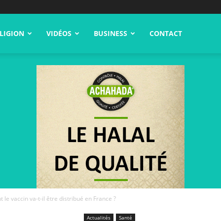
LIGION
VIDÉOS
BUSINESS
CONTACT
e vaccin va-t-il être distribué en France ?
Actualités
Santé