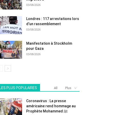
03/08/2026
Londres : 117 arrestations lors
d’un rassemblement
03/08/2026
Manifestation à Stockholm
pour Gaza
03/08/2026
LES PLUS POPULAIRES
All
Plus
Coronavirus : La presse
américaine rend hommage au
Prophète Mohammed ﷺ