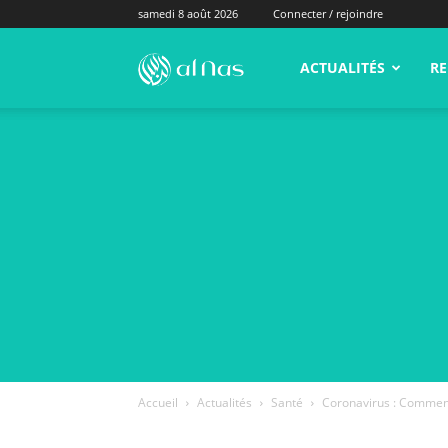
samedi 8 août 2026
Connecter / rejoindre
alNas.fr
ACTUALITÉS
RE
Accueil
Actualités
Santé
Coronavirus : Comment l