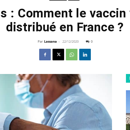
s : Comment le vaccin v
distribué en France ?
Par
Lassana
-
22/12/2020
0