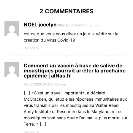
2 COMMENTAIRES
NOEL jocelyn
09/04/2020 At 19 h 36 min
est ce que vous nous direz un jour la vérité sur la
création du virus CoVid-19
Répondre
Comment un vaccin à base de salive de
moustiques pourrait arrêter la prochaine
épidémie | alNas.fr
13/06/2020 At 23 h 03 min
[…] «C’est un travail important», a déclaré
McCracken, qui étudie les réponses immunitaires aux
virus transmis par les moustiques au Walter Reed
Army Institute of Research dans le Maryland. « Les
moustiques sont sans doute l’animal le plus mortel sur
Terre. » […]
Répondre