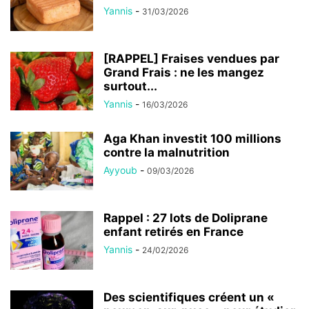
Yannis
-
31/03/2026
[RAPPEL] Fraises vendues par
Grand Frais : ne les mangez
surtout...
Yannis
-
16/03/2026
Aga Khan investit 100 millions
contre la malnutrition
Ayyoub
-
09/03/2026
Rappel : 27 lots de Doliprane
enfant retirés en France
Yannis
-
24/02/2026
Des scientifiques créent un «