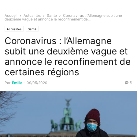
Accueil
Actualités
Santé
Coronavirus : l’Allemagne subit une
deuxième vague et annonce le reconfinement de...
Actualités
Santé
Coronavirus : l’Allemagne
subit une deuxième vague et
annonce le reconfinement de
certaines régions
0
Par
Emilie
-
09/05/2020