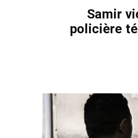
Samir vi
policière t