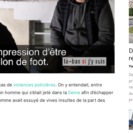
D
r
Ya
De
pr
 cas de
violences policières
. On y entendait, entre
re
un homme qui s’était jeté dans la
Seine
afin d’échapper
au
pr
homme avait essuyé de vives insultes de la part des