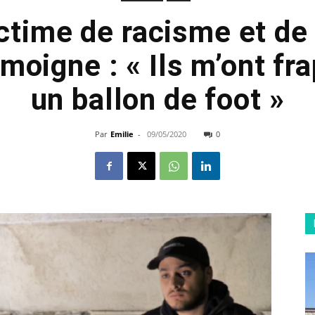
ctime de racisme et de
émoigne : « Ils m’ont 
un ballon de foot »
Par
Emilie
-
09/05/2020
0