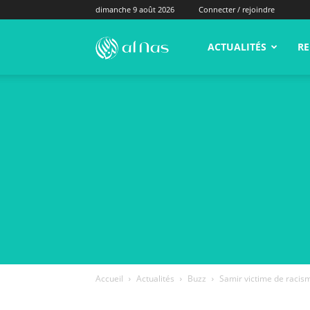
dimanche 9 août 2026
Connecter / rejoindre
alNas.fr
ACTUALITÉS
RE
Accueil
Actualités
Buzz
Samir victime de racisme