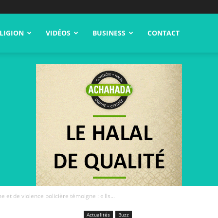
LIGION
VIDÉOS
BUSINESS
CONTACT
 et de violence policière témoigne : « Ils...
Actualités
Buzz