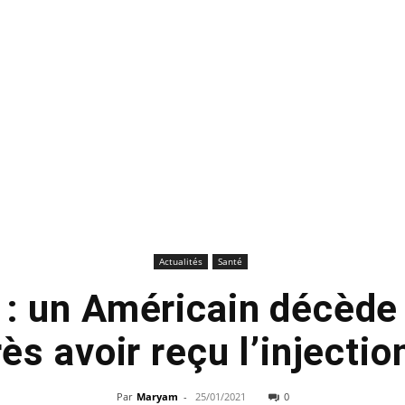
Actualités
Santé
 : un Américain décède
ès avoir reçu l’injectio
Par
Maryam
-
25/01/2021
0