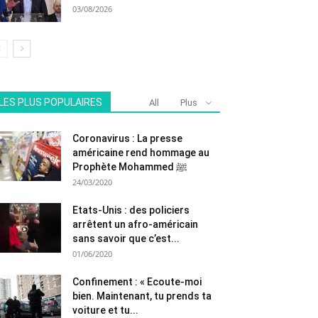
03/08/2026
LES PLUS POPULAIRES
All
Plus
Coronavirus : La presse
américaine rend hommage au
Prophète Mohammed ﷺ
24/03/2020
Etats-Unis : des policiers
arrêtent un afro-américain
sans savoir que c’est...
01/06/2020
Confinement : « Ecoute-moi
bien. Maintenant, tu prends ta
voiture et tu...