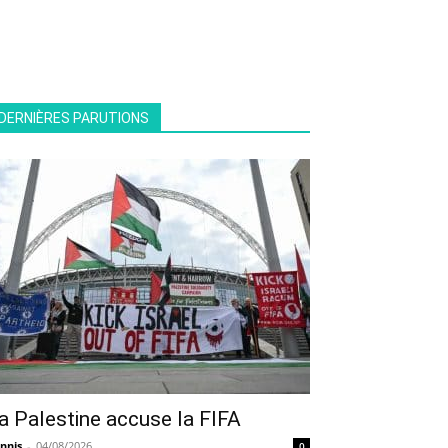
DERNIÈRES PARUTIONS
a Palestine accuse la FIFA
nnis
-
04/08/2026
0