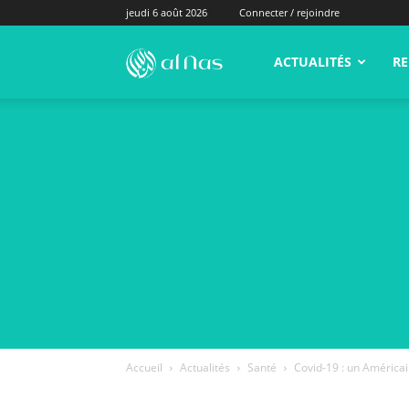
jeudi 6 août 2026
Connecter / rejoindre
alNas.fr
ACTUALITÉS
RE
Accueil
Actualités
Santé
Covid-19 : un Américai