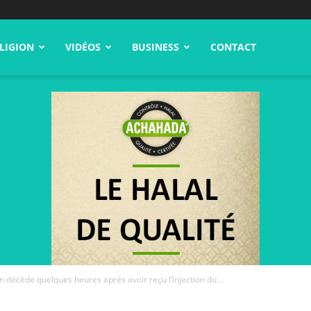
LIGION
VIDÉOS
BUSINESS
CONTACT
n décède quelques heures après avoir reçu l’injection du...