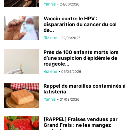
Yannis
-
24/06/2026
Vaccin contre le HPV :
dispararition du cancer du col
de...
Rizlene
-
22/06/2026
Près de 100 enfants morts lors
d’une suspicion d’épidémie de
rougeole...
Rizlene
-
06/04/2026
Rappel de maroilles contaminés à
la listeria
Yannis
-
31/03/2026
[RAPPEL] Fraises vendues par
Grand Frais : ne les mangez