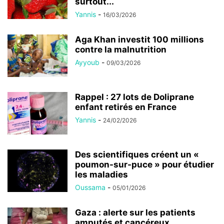
surtout...
Yannis
-
16/03/2026
Aga Khan investit 100 millions
contre la malnutrition
Ayyoub
-
09/03/2026
Rappel : 27 lots de Doliprane
enfant retirés en France
Yannis
-
24/02/2026
Des scientifiques créent un «
poumon-sur-puce » pour étudier
les maladies
Oussama
-
05/01/2026
Gaza : alerte sur les patients
amputés et cancéreux