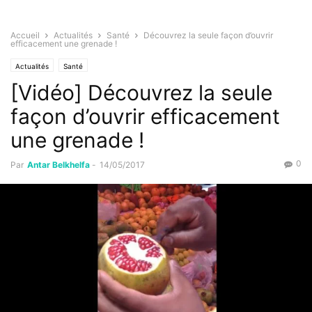
Accueil
Actualités
Santé
Découvrez la seule façon d’ouvrir
efficacement une grenade !
Actualités
Santé
[Vidéo] Découvrez la seule
façon d’ouvrir efficacement
une grenade !
0
Par
Antar Belkhelfa
-
14/05/2017