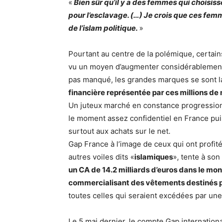
«
Bien sûr qu’il y a des femmes qui choisiss
pour l’esclavage. (…) Je crois que ces fem
de l’islam politique.
»
Pourtant au centre de la polémique, certain
vu un moyen d’augmenter considérablement le
pas manqué, les grandes marques se sont l
financière représentée par ces millions de
Un juteux marché en constance progression 
le moment assez confidentiel en France pui
surtout aux achats sur le net.
Gap France à l’image de ceux qui ont profit
autres voiles dits «
islamiques
», tente à son
un CA de 14.2 milliards d’euros dans le mond
commercialisant des vêtements destinés 
toutes celles qui seraient excédées par une
Le 5 mai dernier, le compte Gap internationa