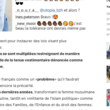
r
Ya
De
pr
re
au
pr
nt pour instaurer des lois visant plus
e.
es se sont multipliées restreignant de manière
celle de la tenue vestimentaire dénoncée comme
ue.
ue français comme un «
problème
» qu’il faudrait
ncore la précarité.
es dernières années
, transformant la femme musulmane
uline, tantôt en «militante de l’Islam politique» comme
tre des Familles, de l’Enfance et du droit des femmes.