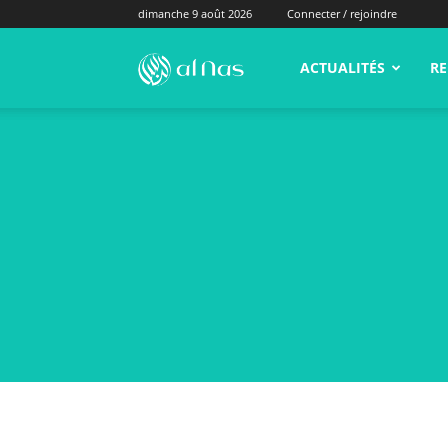
dimanche 9 août 2026
Connecter / rejoindre
alNas.fr
ACTUALITÉS
RE