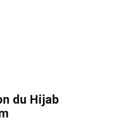
on du Hijab
am