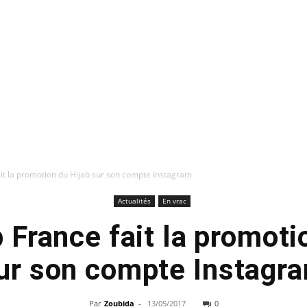
t la promotion du Hijab sur son compte Instagram
Actualités
En vrac
France fait la promoti
ur son compte Instagr
Par
Zoubida
-
13/05/2017
0