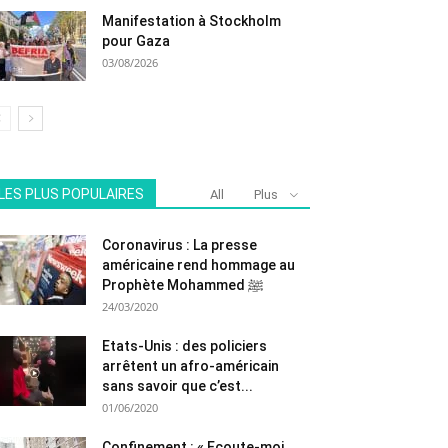
Manifestation à Stockholm
pour Gaza
03/08/2026
LES PLUS POPULAIRES
All
Plus
Coronavirus : La presse
américaine rend hommage au
Prophète Mohammed ﷺ
24/03/2020
Etats-Unis : des policiers
arrêtent un afro-américain
sans savoir que c’est...
01/06/2020
Confinement : « Ecoute-moi