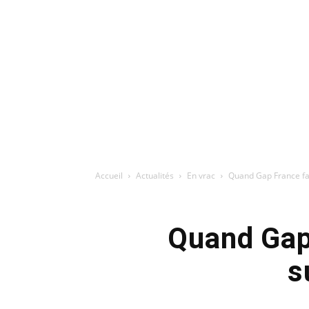
Accueil
Actualités
En vrac
Quand Gap France fai
Quand Gap 
s