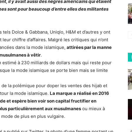
ent, il y avait aussi des nègres américains qui étaient
mes sont pour beaucoup d’entre elles des militantes
s tels Dolce & Gabbana, Uniqlo, H&M et d’autres y ont
ur chiffre d’affaires. Malgré les critiques qui n’ont
ancées dans la mode islamique,
attirées par la manne
 musulmanes à vêtir
.
estimé à 230 milliards de dollars mais qui reste pour
sque la mode islamique se porte bien mais se limite
é de la polémique pour doper les ventes des hijab et
 tour la mode islamique.
La marque a réalisé en 2016
e et espère bien voir son capital fructifier en
plus particulièrement aux musulmanes
ou mieux à
 mode de plus en plus vulgaire.
l a publié sur Twitter, la photo d’une femme portant un