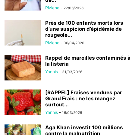
Rizlene
-
22/06/2026
Près de 100 enfants morts lors
d’une suspicion d’épidémie de
rougeole...
Rizlene
-
06/04/2026
Rappel de maroilles contaminés à
la listeria
Yannis
-
31/03/2026
[RAPPEL] Fraises vendues par
Grand Frais : ne les mangez
surtout...
Yannis
-
16/03/2026
Aga Khan investit 100 millions
contre la malnutrition