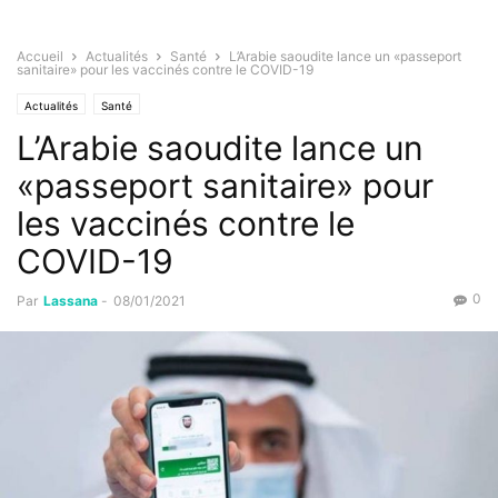
Accueil
Actualités
Santé
L’Arabie saoudite lance un «passeport
sanitaire» pour les vaccinés contre le COVID-19
Actualités
Santé
L’Arabie saoudite lance un
«passeport sanitaire» pour
les vaccinés contre le
COVID-19
0
Par
Lassana
-
08/01/2021